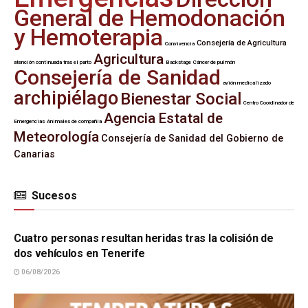
General de Hemodonación
y Hemoterapia
Consejería de Agricultura
Convivencia
Agricultura
atención continuada tras el parto
Backstage
Cáncer de pulmón
Consejería de Sanidad
avión medicalizado
archipiélago
Bienestar Social
Centro Coordinador de
Agencia Estatal de
Emergencias
Animales de compañía
Meteorología
Consejería de Sanidad del Gobierno de
Canarias
Sucesos
SUCESOS
Cuatro personas resultan heridas tras la colisión de
dos vehículos en Tenerife
06/08/2026