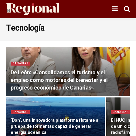
Tecnología
CANARIAS
De León: «Consolidamos el turismo y el
empleo como motores del bienestar y el
progreso económico de Canarias»
CANARIAS
CANARIAS
‘Don’, una innovadora plataforma flotante a
El HUC inici
prueba de tormentas capaz de generar
de un ciclot
energía oceánica
radiofármac