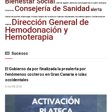
Bienestar Social
Café de Agaete
atención continuada tras el parto
Atalayas
Consejería de Sanidad
alerta
Cósmicas
Cáncer de pulmón
Backstage
Clúster Canario de la Música
Cabildo lanzaroteño
Accidentes graves
Contaminación
Dirección General de
marina
Hemodonación y
Hemoterapia
Sucesos
SUCESOS
El Gobierno da por finalizada la prealerta por
fenómenos costeros en Gran Canaria e islas
occidentales
06/08/2026