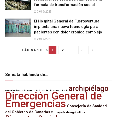
fórmula de transformación social
29/10/2025
El Hospital General de Fuerteventura
implanta una nueva tecnología para
pacientes con dolor crónico complejo
29/10/2025
1
2
…
5
PÁGINA 1 DE 5
Se esta hablando de…
archipiélago
Asociación Agroagaete
avión medicalizado
Ayuntamiento de Agaete
Dirección General de
Emergencias
Consejería de Sanidad
del Gobierno de Canarias
Consejería de Agricultura