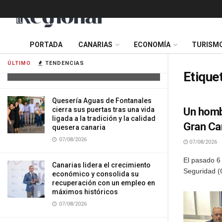
Tres mujeres resultan heridas tras
PORTADA
CANARIAS
ECONOMÍA
TURISM
impactar su vehículo contra una
vivienda en Gran Canaria
ÚLTIMO
TENDENCIAS
07/08/2026
Etique
Quesería Aguas de Fontanales
cierra sus puertas tras una vida
Un hombr
ligada a la tradición y la calidad
Gran Ca
quesera canaria
07/08/2026
07/08/2026
El pasado 6
Canarias lidera el crecimiento
Seguridad (
económico y consolida su
recuperación con un empleo en
máximos históricos
07/08/2026