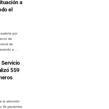
situación a
odo el
realerta por
ierno de
eneral de
asando a ...
 Servicio
alizó 559
imeros
a la atención
do de pacientes