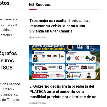
motos
Sucesos
SUCESOS
 permanecerá
Tres mujeres resultan heridas tras
ra comprobar
impactar su vehículo contra una
medidas
vivienda en Gran Canaria
mantener
07/08/2026
ógrafos
e euros
el SCS
SUCESOS
Unión Europea
El Gobierno declarará la prealerta del
DER 2021-
PLATECA ante el aumento de la
 diagnóstica
movilidad previsto por el eclipse de sol
s de Tenerife,
07/08/2026
SUCESOS