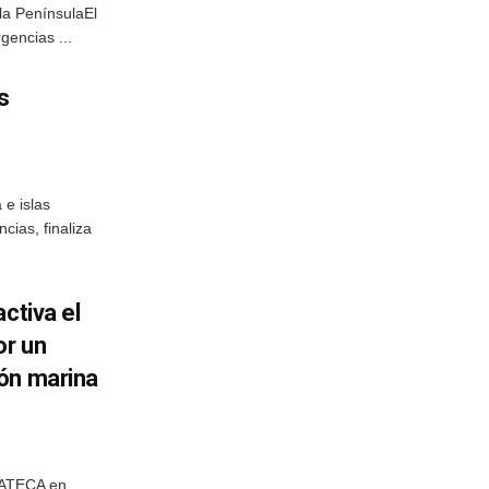
la PenínsulaEl
gencias ...
s
 e islas
cias, finaliza
ctiva el
or un
ón marina
PLATECA en