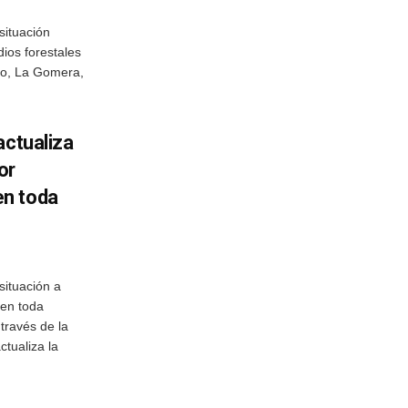
situación
ios forestales
rro, La Gomera,
actualiza
or
n toda
situación a
 en toda
través de la
tualiza la