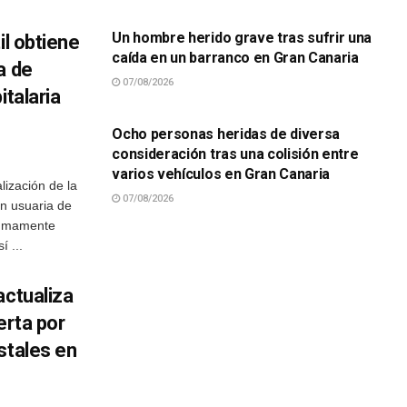
Un hombre herido grave tras sufrir una
il obtiene
caída en un barranco en Gran Canaria
a de
07/08/2026
italaria
SUCESOS
Ocho personas heridas de diversa
consideración tras una colisión entre
varios vehículos en Gran Canaria
alización de la
07/08/2026
ón usuaria de
 sumamente
í ...
actualiza
erta por
stales en