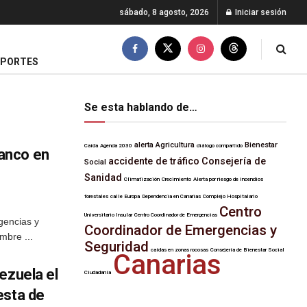
sábado, 8 agosto, 2026
Iniciar sesión
EPORTES
Se esta hablando de…
alerta
Agricultura
Bienestar
Caída
Agenda 2030
diálogo compartido
ranco en
accidente de tráfico
Consejería de
Social
Sanidad
Climatización
Crecimiento
Alerta por riesgo de incendios
forestales
calle Europa
Dependencia en Canarias
Complejo Hospitalario
Centro
Universitario Insular
Centro Coordinador de Emergencias
gencias y
Coordinador de Emergencias y
mbre ...
Seguridad
caídas en zonas rocosas
Consejería de Bienestar Social
Canarias
ezuela el
Ciudadanía
esta de