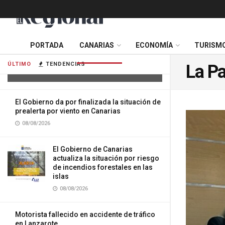
El Gobierno da por finalizada la
PORTADA
CANARIAS
ECONOMÍA
TURISM
situación de prealerta por
temperaturas máximas en Canarias
ÚLTIMO
TENDENCIAS
La P
08/08/2026
El Gobierno da por finalizada la situación de
prealerta por viento en Canarias
08/08/2026
El Gobierno de Canarias
actualiza la situación por riesgo
de incendios forestales en las
islas
08/08/2026
Motorista fallecido en accidente de tráfico
en Lanzarote