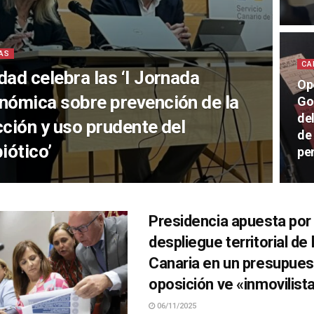
AS
CA
dad celebra las ‘I Jornada
Op
nómica sobre prevención de la
Go
de
cción y uso prudente del
de
iótico’
pe
Presidencia apuesta por 
despliegue territorial de 
Canaria en un presupues
oposición ve «inmovilist
06/11/2025