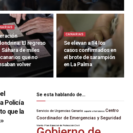
NARIAS
CANARIAS
eración
londrina: El regreso
Se elevan a 14 los
l Sáhara de miles
casos confirmados en
 canarios que no
el brote de sarampión
nsaban volver
en La Palma
el
Se esta hablando de…
la Policía
to que la
Centro
Servicio de Urgencias Canario
soporte vital básico
Coordinador de Emergencias y Seguridad
a»
Viento
Plan Especial de Protección Civil
Gobierno de