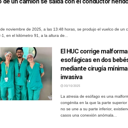
o de un camión se salda con el conductor herid
 de noviembre de 2025, a las 13:48 horas, se produjo el vuelco de un 
1, en el kilómetro 91, a la altura de...
El HUC corrige malform
esofágicas en dos bebé
mediante cirugía mínim
invasiva
30/10/2025
La atresia de esófago es una malfor
congénita en la que la parte superior
no se une a su parte inferior, existi
casos una conexión anómala...