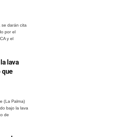
se darán cita
o por el
CA y el
la lava
o que
ne (La Palma)
do bajo la lava
to de