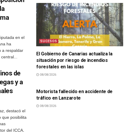
la
lma
iputada en el
SUCESOS
ana ha
n a respaldar
El Gobierno de Canarias actualiza la
central...
situación por riesgo de incendios
forestales en las islas
Vinos de
08/08/2026
SUCESOS
egas y a
nales
Motorista fallecido en accidente de
tráfico en Lanzarote
08/08/2026
az, destacó el
 que posibilita
unas
tor del ICCA,