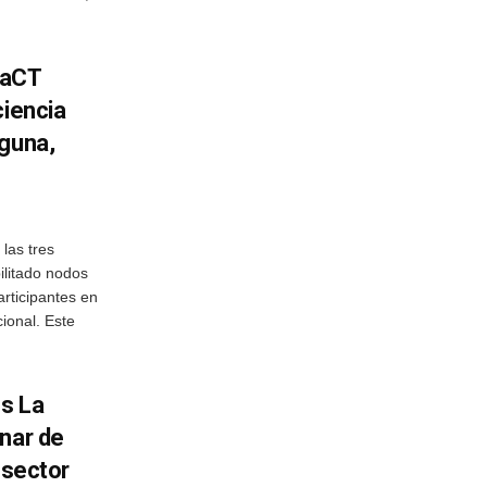
PaCT
ciencia
aguna,
las tres
ilitado nodos
articipantes en
ional. Este
os La
nar de
 sector