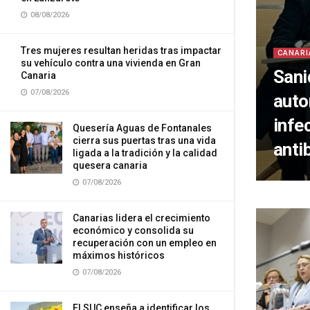
08/08/2026
Tres mujeres resultan heridas tras impactar
CANARI
su vehículo contra una vivienda en Gran
Sani
Canaria
07/08/2026
auto
infe
Quesería Aguas de Fontanales
cierra sus puertas tras una vida
antib
ligada a la tradición y la calidad
quesera canaria
07/08/2026
Canarias lidera el crecimiento
económico y consolida su
recuperación con un empleo en
máximos históricos
07/08/2026
El SUC enseña a identificar los