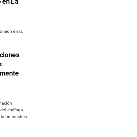
o en La
camión en la
aciones
s
amente
mación
 del esófago
endo en muchos