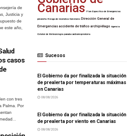
Canarias
onsejería de
Plan Específico de Emergencias
s, Justicia y
Dirección General de
prealerta
Riesgo de incendios forestales
supuesto de
Emergencias
accidente de tráfico
archipiélago
e este año,
Agencia
Estatal de Meteorología
parada cardiorrespiratoria
Salud
Sucesos
los casos
SUCESOS
 de
El Gobierno da por finalizada la situación
de prealerta por temperaturas máximas
en Canarias
08/08/2026
en con tres
SUCESOS
a Palma. Por
sentan
El Gobierno da por finalizada la situación
rmedad...
de prealerta por viento en Canarias
08/08/2026
posición