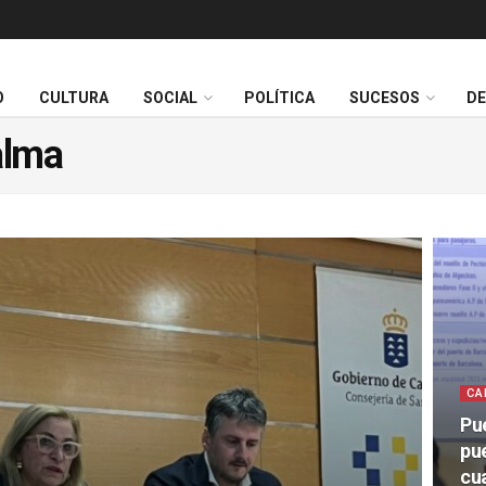
O
CULTURA
SOCIAL
POLÍTICA
SUCESOS
D
alma
CA
Pu
pu
cu