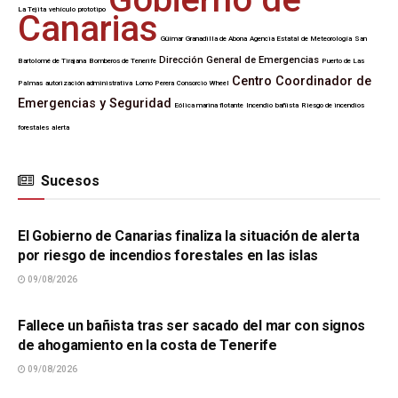
La Tejita
vehículo
prototipo
Canarias
Güímar
Granadilla de Abona
Agencia Estatal de Meteorología
San
Dirección General de Emergencias
Bartolomé de Tirajana
Bomberos de Tenerife
Puerto de Las
Centro Coordinador de
Palmas
autorización administrativa
Lomo Perera
Consorcio Wheel
Emergencias y Seguridad
Eólica marina flotante
Incendio
bañista
Riesgo de incendios
forestales
alerta
Sucesos
SUCESOS
El Gobierno de Canarias finaliza la situación de alerta
por riesgo de incendios forestales en las islas
09/08/2026
SUCESOS
Fallece un bañista tras ser sacado del mar con signos
de ahogamiento en la costa de Tenerife
09/08/2026
SUCESOS