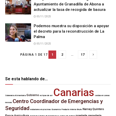
Ayuntamiento de Granadilla de Abona a
actualizar la tasa de recogida de basura
05/11/2025
Podemos muestra su disposición a apoyar
el decreto para la reconstrucción de La
Palma
05/11/2025
1
2
…
17
PÁGINA 1 DE 17
Se esta hablando de…
Canarias
Gobierno
Soberanía Alimentaria
eclipse de sol
caídas en zonas
Centro Coordinador de Emergencias y
rocosas
Seguridad
Narvay Quintero
resbalones en piscinas
Economía
Producto Interior Bruto
Pesca
Agricultura
prealerta
ganadería
Instituto Canario de Estadística
signos de alarma