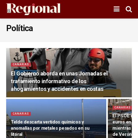
Política
CANARIAS
El Gobierno aborda en unas Jornadas el
tratamiento informativo de los
ahogamientos y accidentes en costas
CANARIAS
CANARIAS
El PSOE de
Telde descarta vertidos químicos y
euros en un
anomalías por metales pesados en su
mientras ma
litoral
de Verónic