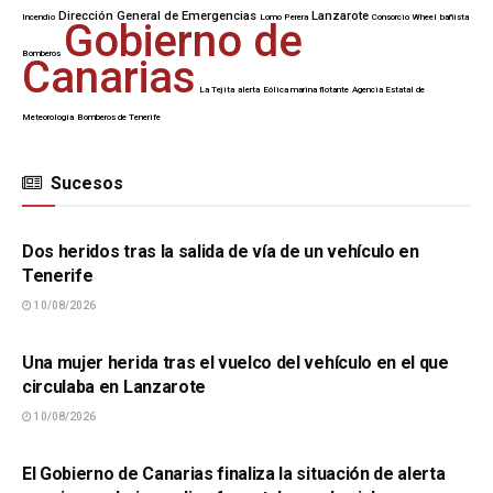
Dirección General de Emergencias
Lanzarote
Incendio
Lomo Perera
Consorcio Wheel
bañista
Gobierno de
Bomberos
Canarias
La Tejita
alerta
Eólica marina flotante
Agencia Estatal de
Meteorología
Bomberos de Tenerife
Sucesos
SUCESOS
Dos heridos tras la salida de vía de un vehículo en
Tenerife
10/08/2026
SUCESOS
Una mujer herida tras el vuelco del vehículo en el que
circulaba en Lanzarote
10/08/2026
SUCESOS
El Gobierno de Canarias finaliza la situación de alerta