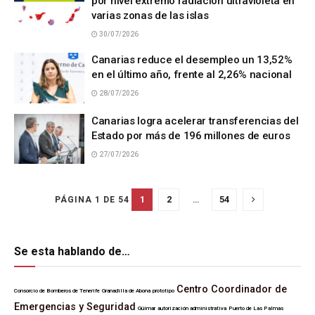
por nivel extremo radiación ultravioleta en
varias zonas de las islas
30/07/2026
Canarias reduce el desempleo un 13,52%
en el último año, frente al 2,26% nacional
28/07/2026
Canarias logra acelerar transferencias del
Estado por más de 196 millones de euros
27/07/2026
1
2
…
54
PÁGINA 1 DE 54
Se esta hablando de…
Centro Coordinador de
Consorcio de Bomberos de Tenerife
Granadilla de Abona
prototipo
Emergencias y Seguridad
Güímar
autorización administrativa
Puerto de Las Palmas