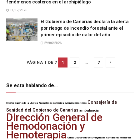
fenómenos costeros en el archipiélago
01/07/2026
El Gobierno de Canarias declara la alerta
por riesgo de incendio forestal ante el
primer episodio de calor del año
29/06/2026
1
2
…
7
PÁGINA 1 DE 7
Se esta hablando de…
Consejería de
Clúster Canario de la Música
Animales de compañía
avión medicalizado
Sanidad del Gobierno de Canarias
ambulancia
Dirección General de
Hemodonación y
Hemoterapia
Centro Coordinador de Emergencias
Contaminación marina