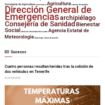
Agricultura
Consejería de Agricultura
Convivencia
Cabildo lanzaroteño
Dirección General de
Emergencias
archipiélago
Consejería de Sanidad
Bienestar
Social
Agencia Estatal de
atención continuada tras el parto
Meteorología
Backstage
Cáncer de pulmón
Sucesos
SUCESOS
Cuatro personas resultan heridas tras la colisión de
dos vehículos en Tenerife
06/08/2026