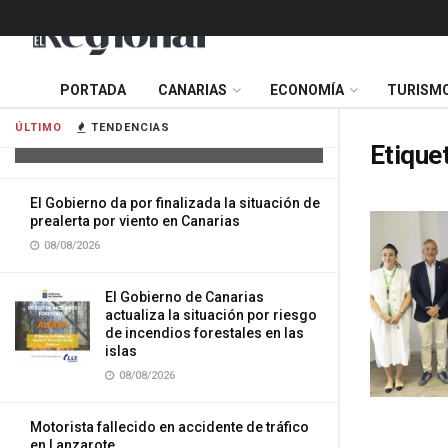
El Gobierno da por finalizada la
PORTADA
CANARIAS
ECONOMÍA
TURISM
situación de prealerta por
temperaturas máximas en Canarias
ÚLTIMO
TENDENCIAS
08/08/2026
Etique
El Gobierno da por finalizada la situación de
prealerta por viento en Canarias
08/08/2026
El Gobierno de Canarias
actualiza la situación por riesgo
de incendios forestales en las
islas
08/08/2026
Motorista fallecido en accidente de tráfico
en Lanzarote