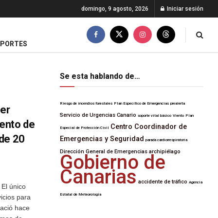
domingo, 9 agosto, 2026
Iniciar sesión
EPORTES
Se esta hablando de…
Riesgo de incendios forestales
Plan Específico de Emergencias
prealerta
ter
Servicio de Urgencias Canario
soporte vital básico
Viento
Plan
ento de
Centro Coordinador de
Especial de Protección Civil
de 20
Emergencias y Seguridad
parada cardiorrespiratoria
Dirección General de Emergencias
archipiélago
Gobierno de
Canarias
accidente de tráfico
Agencia
 El único
Estatal de Meteorología
icios para
nació hace