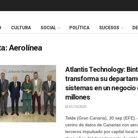
O
CULTURA
SOCIAL
POLÍTICA
SUCESOS
D
ta:
Aerolínea
Atlantis Technology: Bin
transforma su departam
sistemas en un negocio 
millones
01/10/2025
Telde (Gran Canaria), 30 sep (EFE).-
centro de datos de Canarias con serv
terceros impulsado por capital local 