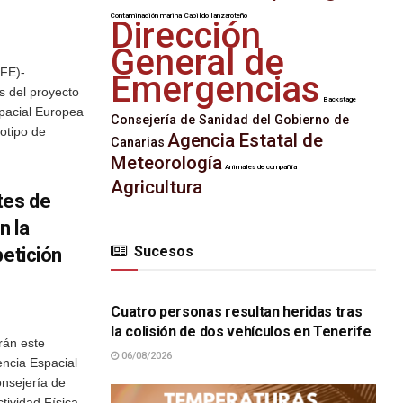
Contaminación marina
Cabildo lanzaroteño
Dirección
General de
EFE)-
Emergencias
s del proyecto
Backstage
spacial Europea
Consejería de Sanidad del Gobierno de
otipo de
Agencia Estatal de
Canarias
Meteorología
Animales de compañía
Agricultura
tes de
n la
Sucesos
petición
SUCESOS
Cuatro personas resultan heridas tras
la colisión de dos vehículos en Tenerife
rán este
06/08/2026
encia Espacial
onsejería de
tividad Física