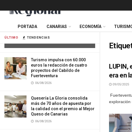
Cuatro personas resultan heridas tras
PORTADA
CANARIAS
ECONOMÍA
TURISM
la colisión de dos vehículos en
Tenerife
ÚLTIMO
TENDENCIAS
06/08/2026
Etique
Turismo impulsa con 60.000
euros la redacción de cuatro
LUPIN, 
proyectos del Cabildo de
era en l
Fuerteventura
06/08/2026
09/05/2025
Fuerteventu
Quesería La Gloria consolida
exploración 
más de 70 años de apuesta por
la calidad con el premio al Mejor
Queso de Canarias
06/08/2026