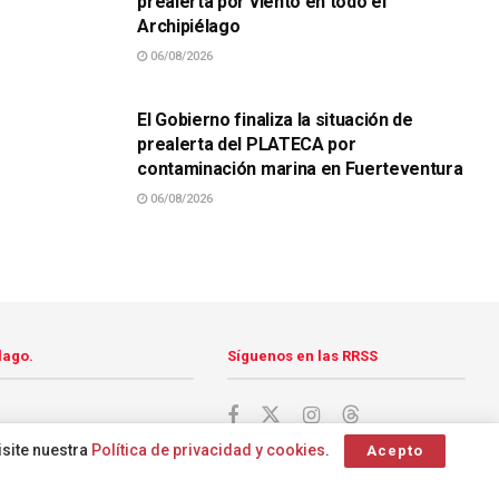
prealerta por viento en todo el
Archipiélago
06/08/2026
SUCESOS
El Gobierno finaliza la situación de
prealerta del PLATECA por
contaminación marina en Fuerteventura
06/08/2026
lago.
Síguenos en las RRSS
isite nuestra
Política de privacidad y cookies
.
Acepto