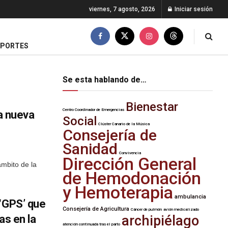
viernes, 7 agosto, 2026
Iniciar sesión
EPORTES
Se esta hablando de…
Bienestar
Centro Coordinador de Emergencias
a nueva
Social
Clúster Canario de la Música
Consejería de
Sanidad
Convivencia
Dirección General
mbito de la
de Hemodonación
y Hemoterapia
ambulancia
 ‘GPS’ que
Consejería de Agricultura
Cáncer de pulmón
avión medicalizado
as en la
archipiélago
atención continuada tras el parto