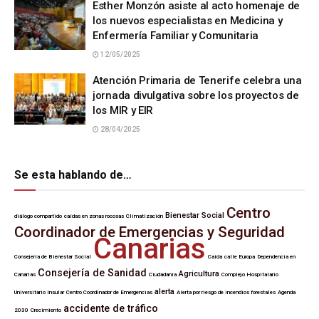
Esther Monzón asiste al acto homenaje de
los nuevos especialistas en Medicina y
Enfermería Familiar y Comunitaria
12/05/2025
Atención Primaria de Tenerife celebra una
jornada divulgativa sobre los proyectos de
los MIR y EIR
28/04/2025
Se esta hablando de…
Centro
Bienestar Social
diálogo compartido
caídas en zonas rocosas
Climatización
Coordinador de Emergencias y Seguridad
Canarias
Consejería de Bienestar Social
Caída
calle Europa
Dependencia en
Consejería de Sanidad
Agricultura
Canarias
Ciudadanía
Complejo Hospitalario
alerta
Universitario Insular
Centro Coordinador de Emergencias
Alerta por riesgo de incendios forestales
Agenda
accidente de tráfico
2030
Crecimiento