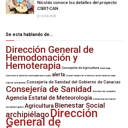
Nicolás conoce los detalles del proyecto
CSIRT-CAN
13/04/2025
Se esta hablando de…
Dirección General de
Hemodonación y
Hemoterapia
Consejería de Agricultura
Backstage
alerta
Convivencia
atención continuada tras el parto
Clúster Canario de la Música
avión medicalizado
Consejería de Sanidad del Gobierno de Canarias
Cabildo lanzaroteño
Consejería de Sanidad
Animales de compañía
Agencia Estatal de Meteorología
Contaminación marina
Bienestar Social
Agricultura
Accidentes graves
Dirección
archipiélago
General de