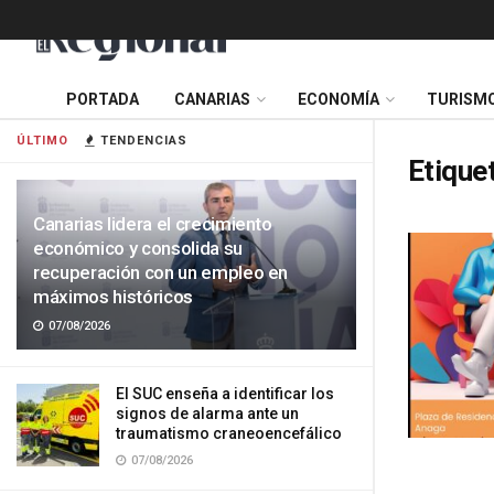
PORTADA
CANARIAS
ECONOMÍA
TURISM
ÚLTIMO
TENDENCIAS
Etique
Canarias lidera el crecimiento
económico y consolida su
recuperación con un empleo en
máximos históricos
07/08/2026
El SUC enseña a identificar los
signos de alarma ante un
traumatismo craneoencefálico
07/08/2026