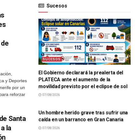
Sucesos
as
es
 de
SUCESOS
El Gobierno declarará la prealerta del
ación,
PLATECA ante el aumento de la
ica y Deportes
movilidad previsto por el eclipse de sol
nerife por un
para reforzar
07/08/2026
SUCESOS
Un hombre herido grave tras sufrir una
 de Santa
caída en un barranco en Gran Canaria
a la
07/08/2026
SUCESOS
ón