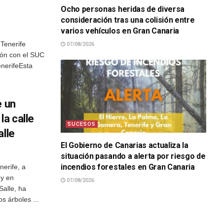
Ocho personas heridas de diversa
consideración tras una colisión entre
varios vehículos en Gran Canaria
Tenerife
07/08/2026
ión con el SUC
enerifeEsta
e un
la calle
SUCESOS
alle
El Gobierno de Canarias actualiza la
situación pasando a alerta por riesgo de
incendios forestales en Gran Canaria
erife, a
 y en
07/08/2026
Salle, ha
s árboles ...