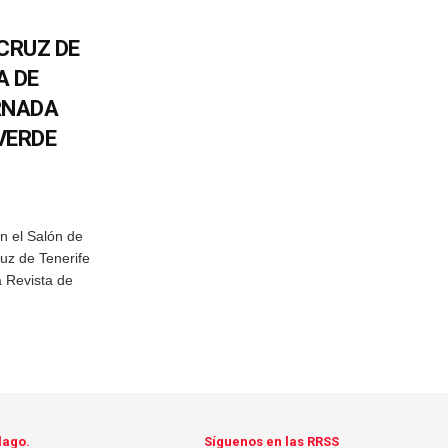
CRUZ DE
A DE
RNADA
VERDE
en el Salón de
uz de Tenerife
a Revista de
lago.
Síguenos en las RRSS