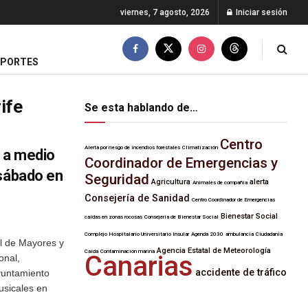
viernes, 7 agosto, 2026
Iniciar sesión
EPORTES
ife
Se esta hablando de…
Centro
Alerta por riesgo de incendios forestales
Climatización
á a medio
Coordinador de Emergencias y
 sábado en
Seguridad
Agricultura
alerta
Animales de compañía
Consejería de Sanidad
Centro Coordinador de Emergencias
Bienestar Social
caídas en zonas rocosas
Consejería de Bienestar Social
Complejo Hospitalario Universitario Insular
Agenda 2030
ambulancia
Ciudadanía
al de Mayores y
Agencia Estatal de Meteorología
Caída
Contaminación marina
Canarias
onal,
accidente de tráfico
yuntamiento
usicales en