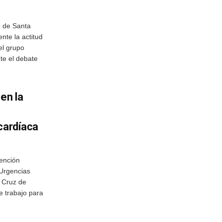
o de Santa
nte la actitud
el grupo
nte el debate
en la
cardíaca
ención
 Urgencias
 Cruz de
e trabajo para