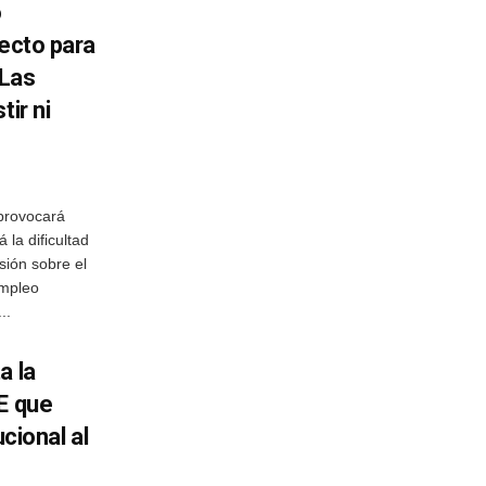
o
yecto para
 Las
tir ni
provocará
la dificultad
sión sobre el
empleo
..
a la
E que
ucional al