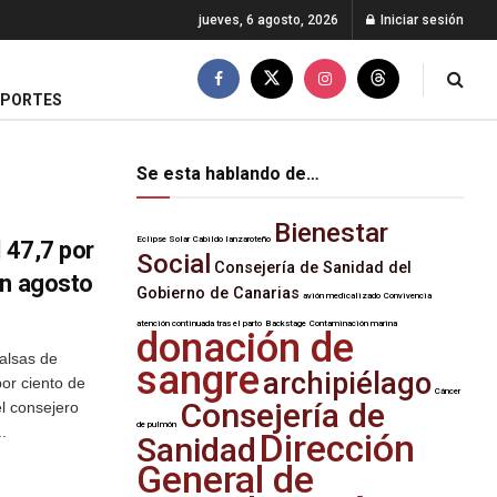
jueves, 6 agosto, 2026
Iniciar sesión
EPORTES
Se esta hablando de…
Bienestar
Eclipse Solar
Cabildo lanzaroteño
l 47,7 por
Social
Consejería de Sanidad del
en agosto
Gobierno de Canarias
avión medicalizado
Convivencia
atención continuada tras el parto
Backstage
Contaminación marina
donación de
alsas de
sangre
archipiélago
por ciento de
Cáncer
Consejería de
el consejero
de pulmón
..
Dirección
Sanidad
General de