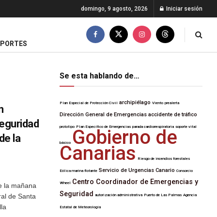
domingo, 9 agosto, 2026
Iniciar sesión
EPORTES
Se esta hablando de…
archipiélago
Plan Especial de Protección Civil
Viento
prealerta
n
Dirección General de Emergencias
accidente de tráfico
seguridad
prototipo
Plan Específico de Emergencias
parada cardiorrespiratoria
soporte vital
Gobierno de
de la
básico
Canarias
Riesgo de incendios forestales
Servicio de Urgencias Canario
Eólica marina flotante
Consorcio
Centro Coordinador de Emergencias y
Wheel
de la mañana
Seguridad
al de Santa
autorización administrativa
Puerto de Las Palmas
Agencia
lla
Estatal de Meteorología