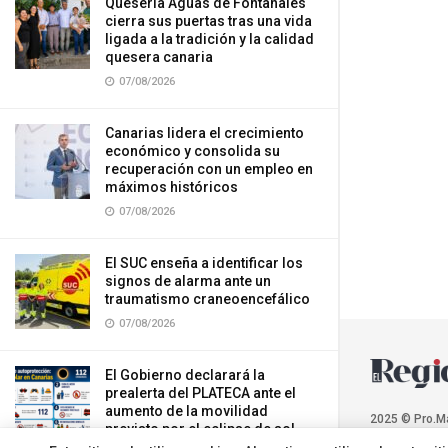
Quesería Aguas de Fontanales
cierra sus puertas tras una vida
ligada a la tradición y la calidad
quesera canaria
07/08/2026
Canarias lidera el crecimiento
económico y consolida su
recuperación con un empleo en
máximos históricos
07/08/2026
El SUC enseña a identificar los
signos de alarma ante un
traumatismo craneoencefálico
07/08/2026
El Gobierno declarará la
prealerta del PLATECA ante el
aumento de la movilidad
2025 © Pro.M
previsto por el eclipse de sol