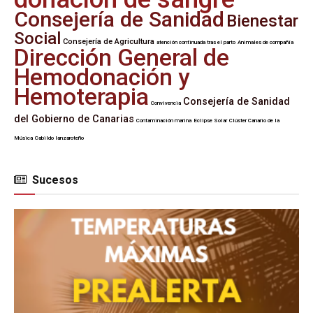
Consejería de Sanidad
Bienestar
Social
Consejería de Agricultura
atención continuada tras el parto
Animales de compañía
Dirección General de
Hemodonación y
Hemoterapia
Consejería de Sanidad
Convivencia
del Gobierno de Canarias
Contaminación marina
Eclipse Solar
Clúster Canario de la
Música
Cabildo lanzaroteño
Sucesos