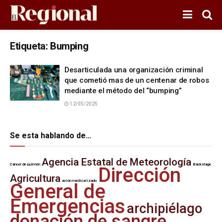
Etiqueta:
Bumping
Desarticulada una organización criminal
que cometió mas de un centenar de robos
mediante el método del “bumping”
12/05/2025
Se esta hablando de…
Agencia Estatal de Meteorología
Cáncer de pulmón
Backstage
Dirección
Agricultura
avión medicalizado
General de
Emergencias
archipiélago
donación de sangre