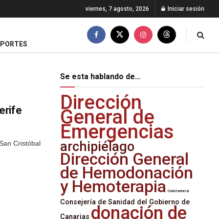
viernes, 7 agosto, 2026
Iniciar sesión
EPORTES
Se esta hablando de…
Dirección
erife
General de
Emergencias
archipiélago
San Cristóbal
Dirección General
de Hemodonación
y Hemoterapia
Convivencia
Consejería de Sanidad del Gobierno de
donación de
Canarias