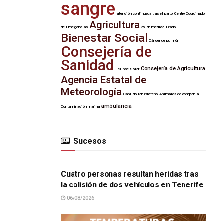
sangre
atención continuada tras el parto
Centro Coordinador
Agricultura
de Emergencias
avión medicalizado
Bienestar Social
Cáncer de pulmón
Consejería de
Sanidad
Consejería de Agricultura
Eclipse Solar
Agencia Estatal de
Meteorología
Cabildo lanzaroteño
Animales de compañía
ambulancia
Contaminación marina
Sucesos
SUCESOS
Cuatro personas resultan heridas tras
la colisión de dos vehículos en Tenerife
06/08/2026