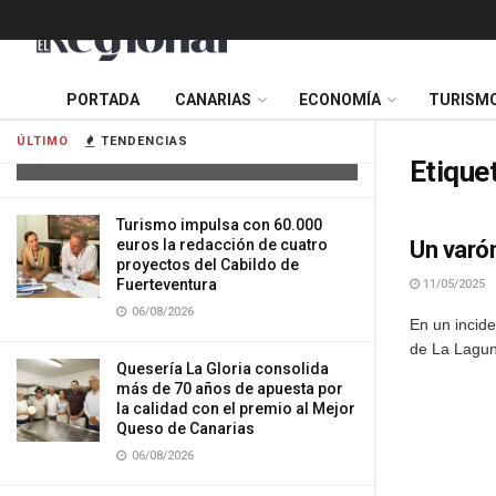
Cuatro personas resultan heridas tras
PORTADA
CANARIAS
ECONOMÍA
TURISM
la colisión de dos vehículos en
Tenerife
ÚLTIMO
TENDENCIAS
06/08/2026
Etique
Turismo impulsa con 60.000
euros la redacción de cuatro
Un varón
proyectos del Cabildo de
Fuerteventura
11/05/2025
06/08/2026
En un incide
de La Laguna
Quesería La Gloria consolida
más de 70 años de apuesta por
la calidad con el premio al Mejor
Queso de Canarias
06/08/2026