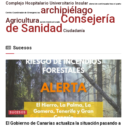
Complejo Hospitalario Universitario Insular
atención continuada tras el parto
archipiélago
Centro Coordinador de Emergencias
Consejería
Agricultura
avión medicalizado
de Sanidad
Ciudadanía
Sucesos
SUCESOS
El Gobierno de Canarias actualiza la situación pasando a