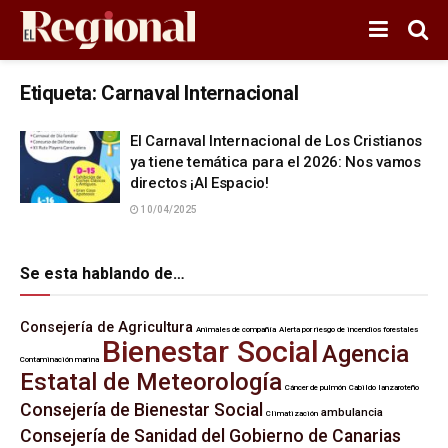
Etiqueta:
Carnaval Internacional
El Carnaval Internacional de Los Cristianos
ya tiene temática para el 2026: Nos vamos
directos ¡Al Espacio!
10/04/2025
Se esta hablando de…
Consejería de Agricultura
Animales de compañía
Alerta por riesgo de incendios forestales
Bienestar Social
Agencia
Contaminación marina
Estatal de Meteorología
Cáncer de pulmón
Cabildo lanzaroteño
Consejería de Bienestar Social
ambulancia
Climatización
Consejería de Sanidad del Gobierno de Canarias