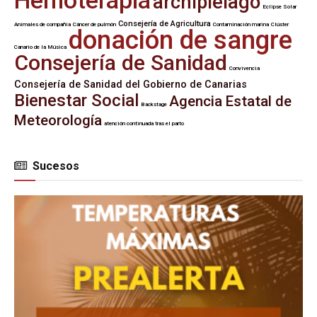
Hemoterapia
archipiélago
Eclipse Solar
Consejería de Agricultura
Animales de compañía
Cáncer de pulmón
Contaminación marina
Clúster
donación de sangre
Canario de la Música
Consejería de Sanidad
Convivencia
Consejería de Sanidad del Gobierno de Canarias
Bienestar Social
Agencia Estatal de
Backstage
Meteorología
atención continuada tras el parto
Sucesos