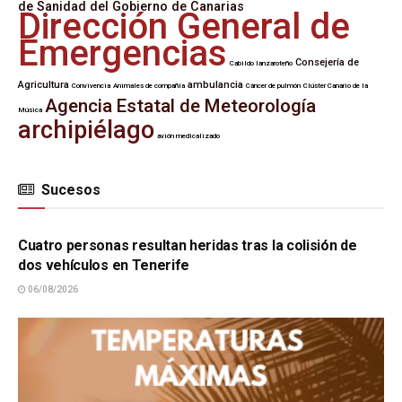
de Sanidad del Gobierno de Canarias
Dirección General de
Emergencias
Consejería de
Cabildo lanzaroteño
Agricultura
ambulancia
Convivencia
Animales de compañía
Cáncer de pulmón
Clúster Canario de la
Agencia Estatal de Meteorología
Música
archipiélago
avión medicalizado
Sucesos
SUCESOS
Cuatro personas resultan heridas tras la colisión de
dos vehículos en Tenerife
06/08/2026