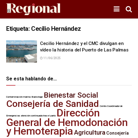
Etiqueta:
Cecilio Hernández
Cecilio Hernández y el CMC divulgan en
vídeo la historia del Puerto de Las Palmas
11/06/2025
Se esta hablando de…
Bienestar Social
Contaminación marina
Backstage
Consejería de Sanidad
Centro Coordinador de
Dirección
Emergencias
atención continuada tras el parto
General de Hemodonación
y Hemoterapia
Agricultura
Consejería