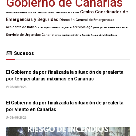
Gobierno de Canarias
Centro Coordinador de
autorización administrativa
Consorcio Wheel
Puerto de Las Palmas
Emergencias y Seguridad
Dirección General de Emergencias
accidente de tráfico
archipiélago
Plan Específico de Emergencias
prototipo
Eólica marina flotante
Servicio de Urgencias Canario
parada cardiorrespiratoria
Agencia Estatal de Meteorología
Sucesos
SUCESOS
El Gobierno da por finalizada la situación de prealerta
por temperaturas máximas en Canarias
08/08/2026
SUCESOS
El Gobierno da por finalizada la situación de prealerta
por viento en Canarias
08/08/2026