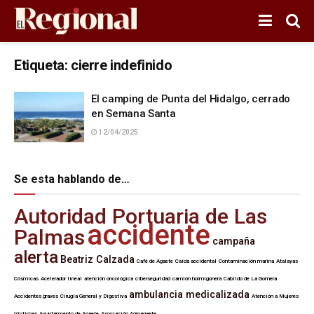
Etiqueta:
cierre indefinido
El camping de Punta del Hidalgo, cerrado
en Semana Santa
12/04/2025
Se esta hablando de…
Autoridad Portuaria de Las
accidente
Palmas
campaña
alerta
Beatriz Calzada
Café de Agaete
Caída accidental
Contaminación marina
Atalayas
Cósmicas
Acelerador lineal
atención oncológica
ciberseguridad
camión hormigonera
Cabildo de La Gomera
ambulancia medicalizada
Accidentes graves
Cirugía General y Digestiva
Atención a Mujeres
Víctimas
Ayuntamiento de Agaete
Asociación Agroagaete