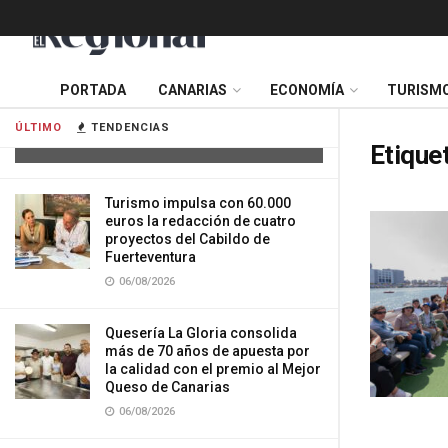
Cuatro personas resultan heridas tras
PORTADA
CANARIAS
ECONOMÍA
TURISM
la colisión de dos vehículos en
Tenerife
ÚLTIMO
TENDENCIAS
06/08/2026
Etique
Turismo impulsa con 60.000
euros la redacción de cuatro
proyectos del Cabildo de
Fuerteventura
06/08/2026
Quesería La Gloria consolida
más de 70 años de apuesta por
la calidad con el premio al Mejor
Queso de Canarias
06/08/2026