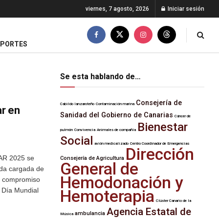
viernes, 7 agosto, 2026
Iniciar sesión
EPORTES
Se esta hablando de…
Consejería de
Cabildo lanzaroteño
Contaminación marina
r en
Sanidad del Gobierno de Canarias
Cáncer de
Bienestar
pulmón
Convivencia
Animales de compañía
Social
avión medicalizado
Centro Coordinador de Emergencias
Dirección
MAR 2025 se
Consejería de Agricultura
General de
ada cargada de
Hemodonación y
y compromiso
l Día Mundial
Hemoterapia
Clúster Canario de la
Agencia Estatal de
ambulancia
Música