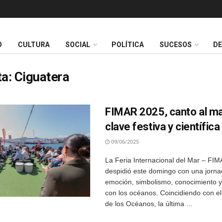
O
CULTURA
SOCIAL
POLÍTICA
SUCESOS
D
ta:
Ciguatera
FIMAR 2025, canto al ma
clave festiva y científica
09/06/2025
La Feria Internacional del Mar – FI
despidió este domingo con una jorn
emoción, simbolismo, conocimiento 
con los océanos. Coincidiendo con e
de los Océanos, la última ...