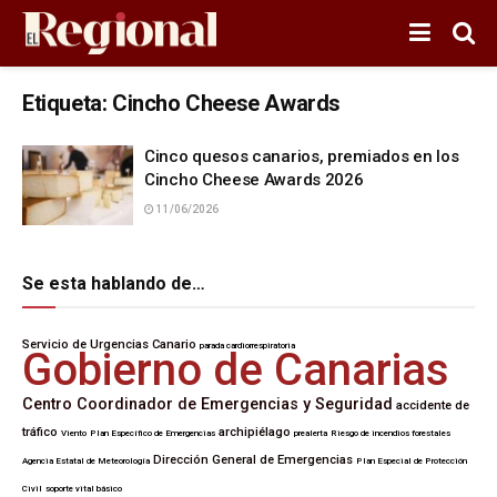
Etiqueta:
Cincho Cheese Awards
Cinco quesos canarios, premiados en los
Cincho Cheese Awards 2026
11/06/2026
Se esta hablando de…
Servicio de Urgencias Canario
parada cardiorrespiratoria
Gobierno de Canarias
Centro Coordinador de Emergencias y Seguridad
accidente de
tráfico
archipiélago
Viento
Plan Específico de Emergencias
prealerta
Riesgo de incendios forestales
Dirección General de Emergencias
Agencia Estatal de Meteorología
Plan Especial de Protección
Civil
soporte vital básico