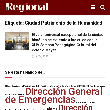
Etiqueta:
Ciudad Patrimonio de la Humanidad
El valor universal excepcional de la ciudad
histórica se extiende a las aulas con la
XLIV Semana Pedagógico-Cultural del
colegio Máyex
10/04/2025
Se esta hablando de…
campaña
Clúster Canario de la Música
Curso de Iniciación a la Vela Latina Canaria de Botes
Accidentes graves
Dirección General
Asociación Agroagaete
de Emergencias
divulgación científica
Dirección
alerta
Ayuntamiento de Agaete
Contaminación marina