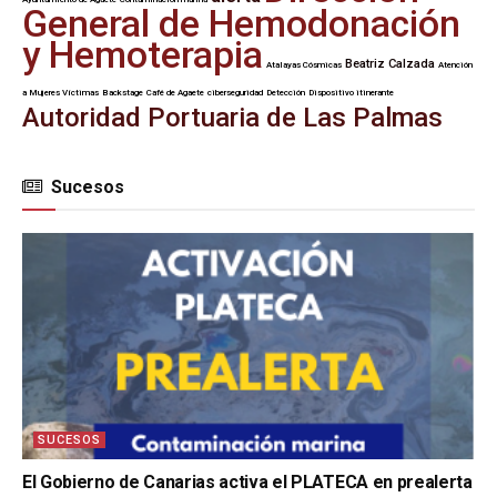
General de Hemodonación
y Hemoterapia
Beatriz Calzada
Atalayas Cósmicas
Atención
a Mujeres Víctimas
Backstage
Café de Agaete
ciberseguridad
Detección
Dispositivo itinerante
Autoridad Portuaria de Las Palmas
Sucesos
SUCESOS
El Gobierno de Canarias activa el PLATECA en prealerta