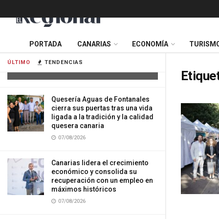
Tres mujeres resultan heridas tras
PORTADA
CANARIAS
ECONOMÍA
TURISM
impactar su vehículo contra una
vivienda en Gran Canaria
ÚLTIMO
TENDENCIAS
07/08/2026
Etique
Quesería Aguas de Fontanales
cierra sus puertas tras una vida
ligada a la tradición y la calidad
quesera canaria
07/08/2026
Canarias lidera el crecimiento
económico y consolida su
recuperación con un empleo en
máximos históricos
07/08/2026