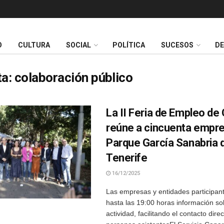
O
CULTURA
SOCIAL
POLÍTICA
SUCESOS
D
ta:
colaboración público
La II Feria de Empleo de
reúne a cincuenta empre
Parque García Sanabria 
Tenerife
16/12/2025
Las empresas y entidades participan
hasta las 19:00 horas información so
actividad, facilitando el contacto dire