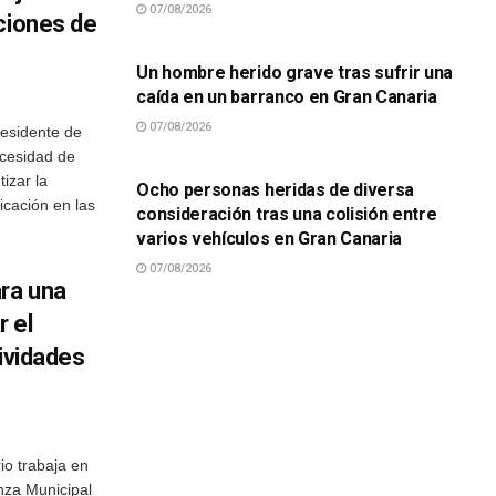
07/08/2026
ciones de
SUCESOS
Un hombre herido grave tras sufrir una
caída en un barranco en Gran Canaria
07/08/2026
esidente de
SUCESOS
ecesidad de
tizar la
Ocho personas heridas de diversa
icación en las
consideración tras una colisión entre
varios vehículos en Gran Canaria
07/08/2026
ara una
 el
tividades
io trabaja en
nza Municipal