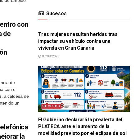
rio de Empleo
Sucesos
SUCESOS
entro con
a de
Tres mujeres resultan heridas tras
impactar su vehículo contra una
vivienda en Gran Canaria
ión
07/08/2026
ancia de
na con el
s, alcaldesa de
ntenido un
SUCESOS
El Gobierno declarará la prealerta del
Telefónica
PLATECA ante el aumento de la
movilidad previsto por el eclipse de sol
ejorar la