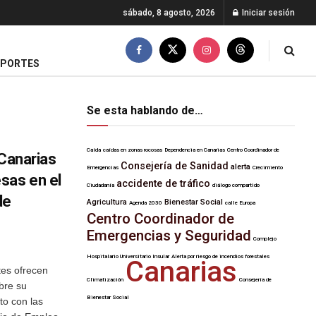
sábado, 8 agosto, 2026
Iniciar sesión
EPORTES
Se esta hablando de…
Caída
caídas en zonas rocosas
Dependencia en Canarias
Centro Coordinador de
 Canarias
Consejería de Sanidad
alerta
Emergencias
Crecimiento
sas en el
accidente de tráfico
Ciudadanía
diálogo compartido
de
Agricultura
Bienestar Social
Agenda 2030
calle Europa
Centro Coordinador de
Emergencias y Seguridad
Complejo
Hospitalario Universitario Insular
Alerta por riesgo de incendios forestales
Canarias
tes ofrecen
Climatización
Consejería de
bre su
Bienestar Social
cto con las