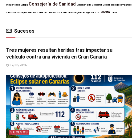
Consejería de Sanidad
Insular
calle Europa
Consejería de Bienestar Social
diálogo compartido
alerta
Crecimiento
Dependencia en Canarias
Centro Coordinador de Emergencias
Agenda 2030
Caída
Sucesos
SUCESOS
Tres mujeres resultan heridas tras impactar su
vehículo contra una vivienda en Gran Canaria
07/08/2026
SUCESOS