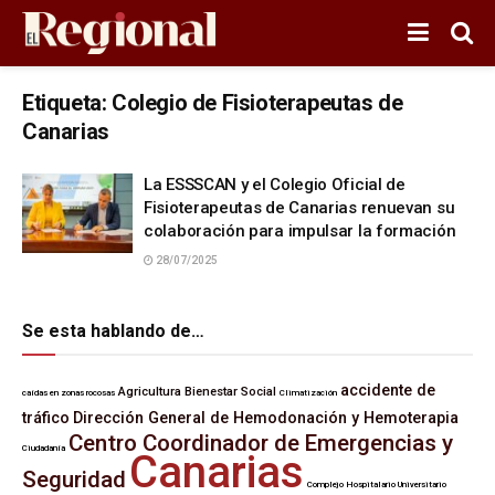
Etiqueta:
Colegio de Fisioterapeutas de
Canarias
La ESSSCAN y el Colegio Oficial de
Fisioterapeutas de Canarias renuevan su
colaboración para impulsar la formación
28/07/2025
Se esta hablando de…
accidente de
Agricultura
Bienestar Social
caídas en zonas rocosas
Climatización
tráfico
Dirección General de Hemodonación y Hemoterapia
Centro Coordinador de Emergencias y
Ciudadanía
Canarias
Seguridad
Complejo Hospitalario Universitario