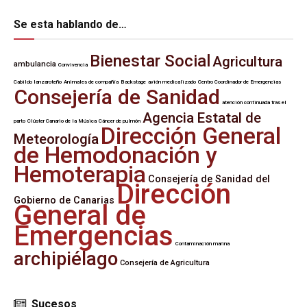
Se esta hablando de…
Bienestar Social
Agricultura
ambulancia
Convivencia
Cabildo lanzaroteño
Animales de compañía
Backstage
avión medicalizado
Centro Coordinador de Emergencias
Consejería de Sanidad
atención continuada tras el
Agencia Estatal de
parto
Clúster Canario de la Música
Cáncer de pulmón
Dirección General
Meteorología
de Hemodonación y
Hemoterapia
Consejería de Sanidad del
Dirección
Gobierno de Canarias
General de
Emergencias
Contaminación marina
archipiélago
Consejería de Agricultura
Sucesos