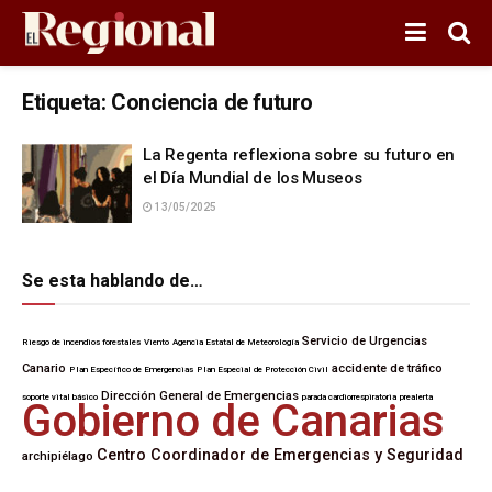
Etiqueta:
Conciencia de futuro
La Regenta reflexiona sobre su futuro en
el Día Mundial de los Museos
13/05/2025
Se esta hablando de…
Servicio de Urgencias
Riesgo de incendios forestales
Viento
Agencia Estatal de Meteorología
Canario
accidente de tráfico
Plan Específico de Emergencias
Plan Especial de Protección Civil
Dirección General de Emergencias
soporte vital básico
parada cardiorrespiratoria
prealerta
Gobierno de Canarias
Centro Coordinador de Emergencias y Seguridad
archipiélago