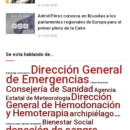
15/05/2025
Astrid Pérez convoca en Bruselas a los
parlamentos regionales de Europa para el
primer pleno de la Calre
13/05/2025
Se esta hablando de…
Dirección General
Backstage
Convivencia
de Emergencias
Cáncer de pulmón
Consejería de Sanidad
Agencia
Dirección
Estatal de Meteorología
General de Hemodonación
y Hemoterapia
archipiélago
avión
Bienestar Social
medicalizado
Cabildo lanzaroteño