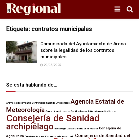
Etiqueta:
contratos municipales
Comunicado del Ayuntamiento de Arona
sobre la legalidad de los contratos
municipales.
29/03/2025
Se esta hablando de…
Agencia Estatal de
Animales de compañía
Centro Coordinador de Emergencias
Meteorología
Contaminación marina
Cabildo lanzaroteño
avión medicalizado
Consejería de Sanidad
archipiélago
Consejería de
Backstage
Clúster Canario de la Música
Consejería de Sanidad del
Agricultura
Convivencia
atención continuada tras el parto