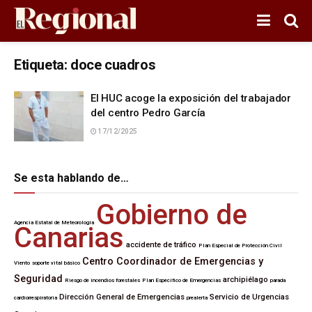
Etiqueta:
doce cuadros
El HUC acoge la exposición del trabajador
del centro Pedro García
17/12/2025
Se esta hablando de…
Gobierno de
Agencia Estatal de Meteorología
Canarias
accidente de tráfico
Plan Especial de Protección Civil
Centro Coordinador de Emergencias y
Viento
soporte vital básico
Seguridad
archipiélago
Riesgo de incendios forestales
Plan Específico de Emergencias
parada
Dirección General de Emergencias
Servicio de Urgencias
cardiorrespiratoria
prealerta