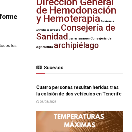
Dirección General
de Hemodonación
y Hemoterapia
Informe
Convivencia
Consejería de
Animales de compañía
Sanidad
Consejería de
Cabildo lanzaroteño
archipiélago
todos los
Agricultura
Sucesos
SUCESOS
Cuatro personas resultan heridas tras
la colisión de dos vehículos en Tenerife
06/08/2026