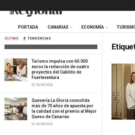
Cuatro personas resultan heridas tras
PORTADA
CANARIAS
ECONOMÍA
TURISM
la colisión de dos vehículos en
Tenerife
ÚLTIMO
TENDENCIAS
06/08/2026
Etique
Turismo impulsa con 60.000
euros la redacción de cuatro
proyectos del Cabildo de
Fuerteventura
06/08/2026
Quesería La Gloria consolida
más de 70 años de apuesta por
la calidad con el premio al Mejor
Queso de Canarias
06/08/2026