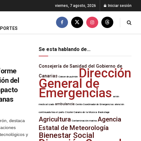
viernes, 7 agosto, 2026
Iniciar sesión
EPORTES
Se esta hablando de…
Consejería de Sanidad del Gobierno de
Dirección
nforme
Canarias
Cáncer de pulmón
General de
ión del
Emergencias
mpacto
avión
danas
ambulancia
medicalizado
Centro Coordinador de Emergencias
atención
continuada tras el parto
Clúster Canario de la Música
Backstage
Agricultura
Agencia
rón, destaca
Contaminación marina
Estatal de Meteorología
raciones
Bienestar Social
 tecnológicos y