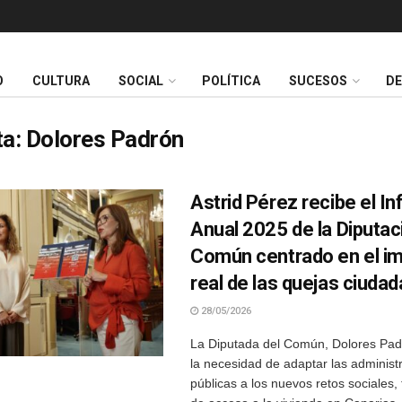
O
CULTURA
SOCIAL
POLÍTICA
SUCESOS
D
ta:
Dolores Padrón
Astrid Pérez recibe el I
Anual 2025 de la Diputac
Común centrado en el i
real de las quejas ciuda
28/05/2026
La Diputada del Común, Dolores Pad
la necesidad de adaptar las administ
públicas a los nuevos retos sociales,