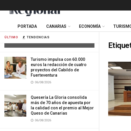
Cuatro personas resultan heridas tras
PORTADA
CANARIAS
ECONOMÍA
TURISM
la colisión de dos vehículos en
Tenerife
ÚLTIMO
TENDENCIAS
06/08/2026
Etique
Turismo impulsa con 60.000
euros la redacción de cuatro
proyectos del Cabildo de
Fuerteventura
06/08/2026
Quesería La Gloria consolida
más de 70 años de apuesta por
la calidad con el premio al Mejor
Queso de Canarias
06/08/2026