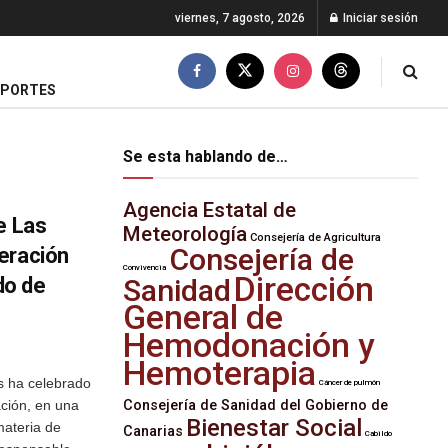
viernes, 7 agosto, 2026
Iniciar sesión
EPORTES
Se esta hablando de…
Agencia Estatal de
e Las
Meteorología
Consejería de Agricultura
Consejería de
eración
Convivencia
Dirección
do de
Sanidad
General de
Hemodonación y
Hemoterapia
s ha celebrado
Cáncer de pulmón
ación, en una
Consejería de Sanidad del Gobierno de
Bienestar Social
materia de
Canarias
Cabildo