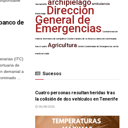
archipiélago
 responsable
ambulancia
lanzaroteño
Dirección
Backstage
General de
 banco de
Emergencias
Contaminación
marina
Animales de compañía
Clúster Canario de la Música
atención continuada
Agricultura
tras el parto
Centro Coordinador de Emergencias
avión
medicalizado
anarias (ITC)
ortuaria de
ón demanial a
Sucesos
nominado ...
SUCESOS
Cuatro personas resultan heridas tras
la colisión de dos vehículos en Tenerife
06/08/2026