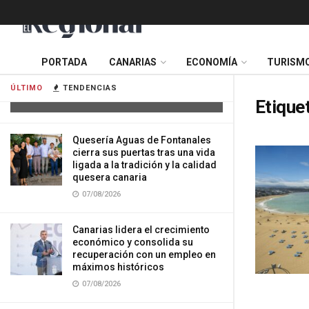
Tres mujeres resultan heridas tras
PORTADA
CANARIAS
ECONOMÍA
TURISM
impactar su vehículo contra una
vivienda en Gran Canaria
ÚLTIMO
TENDENCIAS
07/08/2026
Etique
Quesería Aguas de Fontanales
cierra sus puertas tras una vida
ligada a la tradición y la calidad
quesera canaria
07/08/2026
Canarias lidera el crecimiento
económico y consolida su
recuperación con un empleo en
máximos históricos
07/08/2026