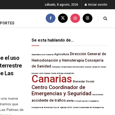
sábado, 8 agosto, 2026
Iniciar sesión
EPORTES
Se esta hablando de…
Dirección General de
Agricultura
Dependencia en Canarias
e el uso
Hemodonación y Hemoterapia
Consejería
 terrestre
de Sanidad
Complejo Hospitalario Universitario Insular
caídas en zonas
de Las
rocosas
calle Europa
Caída
diálogo compartido
Canarias
Bienestar Social
Centro Coordinador de
Emergencias y Seguridad
Crecimiento
o una nueva
accidente de tráfico
alerta
Climatización
Ciudadanía
o tramos que
Consejería de Bienestar Social
Agenda 2030
Centro Coordinador de Emergencias
.Las Palmas de