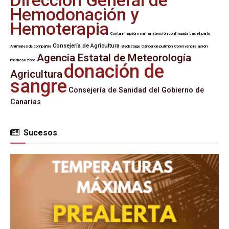
Dirección General de
Hemodonación y
Hemoterapia
Contaminación marina
atención continuada tras el parto
Consejería de Agricultura
Animales de compañía
Backstage
Cáncer de pulmón
Convivencia
avión
Agencia Estatal de Meteorología
medicalizado
donación de
Agricultura
sangre
Consejería de Sanidad del Gobierno de
Canarias
Sucesos