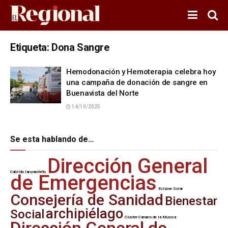
Etiqueta:
Dona Sangre
Hemodonación y Hemoterapia celebra hoy
una campaña de donación de sangre en
Buenavista del Norte
14/10/2025
Se esta hablando de…
Dirección General
Cabildo lanzaroteño
de Emergencias
Eclipse Solar
Consejería de Sanidad
Bienestar
archipiélago
Social
Clúster Canario de la Música