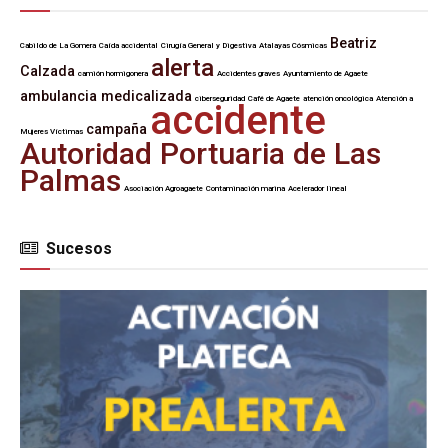
Beatriz
Cabildo de La Gomera
Caída accidental
Cirugía General y Digestiva
Atalayas Cósmicas
alerta
Calzada
camión hormigonera
Accidentes graves
Ayuntamiento de Agaete
ambulancia medicalizada
ciberseguridad
Café de Agaete
atención oncológica
Atención a
accidente
campaña
Mujeres Víctimas
Autoridad Portuaria de Las
Palmas
Asociación Agroagaete
Contaminación marina
Acelerador lineal
Sucesos