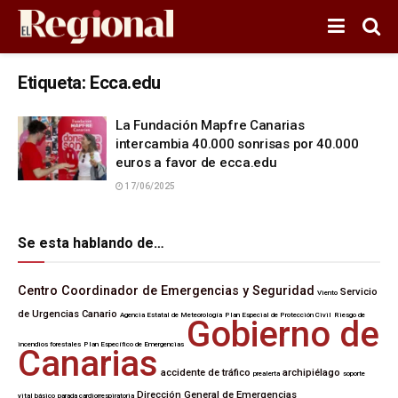
Etiqueta:
Ecca.edu
La Fundación Mapfre Canarias
intercambia 40.000 sonrisas por 40.000
euros a favor de ecca.edu
17/06/2025
Se esta hablando de…
Centro Coordinador de Emergencias y Seguridad
Servicio
Viento
de Urgencias Canario
Agencia Estatal de Meteorología
Plan Especial de Protección Civil
Riesgo de
Gobierno de
incendios forestales
Plan Específico de Emergencias
Canarias
accidente de tráfico
archipiélago
prealerta
soporte
Dirección General de Emergencias
vital básico
parada cardiorrespiratoria