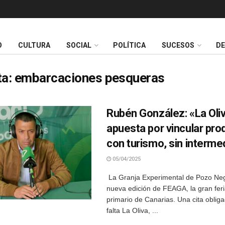
O
CULTURA
SOCIAL
POLÍTICA
SUCESOS
D
ta:
embarcaciones pesqueras
Rubén González: «La Oli
apuesta por vincular pr
con turismo, sin interme
05/04/2025
La Granja Experimental de Pozo Ne
nueva edición de FEAGA, la gran feri
primario de Canarias. Una cita oblig
falta La Oliva, ...