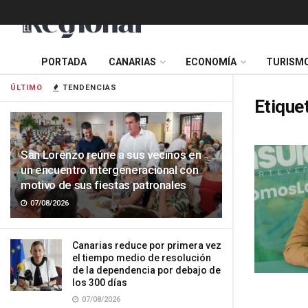
PORTADA
CANARIAS
ECONOMÍA
TURISM
ÚLTIMO
TENDENCIAS
Etique
San Lorenzo reúne a sus vecinos en
un encuentro intergeneracional con
motivo de sus fiestas patronales
07/08/2026
Canarias reduce por primera vez
el tiempo medio de resolución
de la dependencia por debajo de
los 300 días
07/08/2026