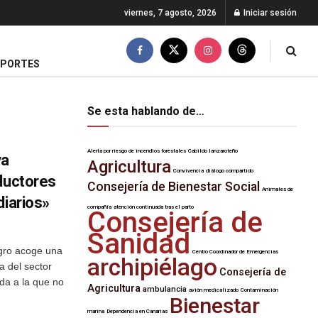
viernes, 7 agosto, 2026
Iniciar sesión
EPORTES
Se esta hablando de…
Alerta por riesgo de incendios forestales
Cabildo lanzaroteño
va
Agricultura
Convivencia
diálogo compartido
oductores
Consejería de Bienestar Social
Animales de
diarios»
compañía
atención continuada tras el parto
Consejería de
Sanidad
gro acoge una
Centro Coordinador de Emergencias
archipiélago
a del sector
Consejería de
ada a la que no
Agricultura
ambulancia
avión medicalizado
Contaminación
Bienestar
marina
Dependencia en Canarias