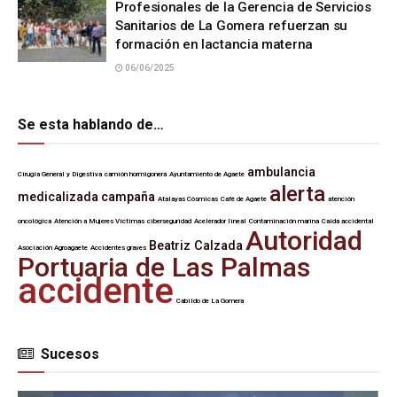
Profesionales de la Gerencia de Servicios
Sanitarios de La Gomera refuerzan su
formación en lactancia materna
06/06/2025
Se esta hablando de…
ambulancia
Cirugía General y Digestiva
camión hormigonera
Ayuntamiento de Agaete
alerta
medicalizada
campaña
Atalayas Cósmicas
Café de Agaete
atención
oncológica
Atención a Mujeres Víctimas
ciberseguridad
Acelerador lineal
Contaminación marina
Caída accidental
Autoridad
Beatriz Calzada
Asociación Agroagaete
Accidentes graves
Portuaria de Las Palmas
accidente
Cabildo de La Gomera
Sucesos