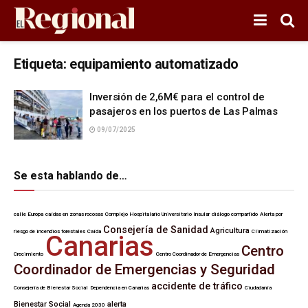
Etiqueta:
equipamiento automatizado
Inversión de 2,6M€ para el control de
pasajeros en los puertos de Las Palmas
09/07/2025
Se esta hablando de…
calle Europa
caídas en zonas rocosas
Complejo Hospitalario Universitario Insular
diálogo compartido
Alerta por
Consejería de Sanidad
Agricultura
riesgo de incendios forestales
Caída
Climatización
Canarias
Centro
Crecimiento
Centro Coordinador de Emergencias
Coordinador de Emergencias y Seguridad
accidente de tráfico
Consejería de Bienestar Social
Dependencia en Canarias
Ciudadanía
Bienestar Social
alerta
Agenda 2030