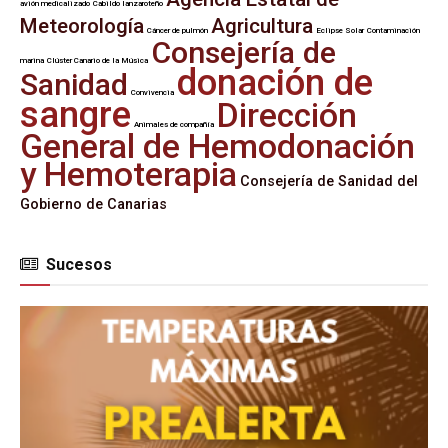
avión medicalizado
Cabildo lanzaroteño
Meteorología
Agricultura
Cáncer de pulmón
Eclipse Solar
Contaminación
Consejería de
marina
Clúster Canario de la Música
donación de
Sanidad
Convivencia
sangre
Dirección
Animales de compañía
General de Hemodonación
y Hemoterapia
Consejería de Sanidad del
Gobierno de Canarias
Sucesos