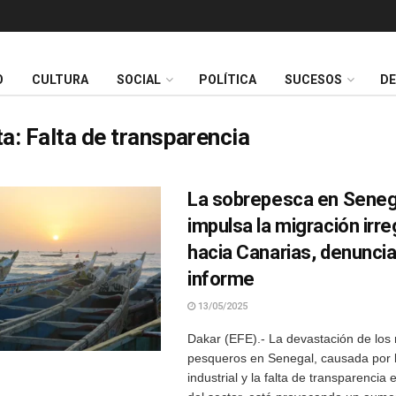
O
CULTURA
SOCIAL
POLÍTICA
SUCESOS
D
ta:
Falta de transparencia
La sobrepesca en Seneg
impulsa la migración irre
hacia Canarias, denunci
informe
13/05/2025
Dakar (EFE).- La devastación de los
pesqueros en Senegal, causada por 
industrial y la falta de transparencia 