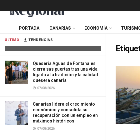
Tres mujeres resultan heridas tras
PORTADA
CANARIAS
ECONOMÍA
TURISM
impactar su vehículo contra una
vivienda en Gran Canaria
ÚLTIMO
TENDENCIAS
07/08/2026
Etique
Quesería Aguas de Fontanales
cierra sus puertas tras una vida
ligada a la tradición y la calidad
quesera canaria
07/08/2026
Canarias lidera el crecimiento
económico y consolida su
recuperación con un empleo en
máximos históricos
07/08/2026