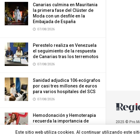
Canarias culmina en Mauritania
la primera fase del Clúster de
Moda con un desfile en la
Embajada de España
07/08/2026
Perestelo realiza en Venezuela
el seguimiento de la respuesta
de Canarias tras los terremotos
07/08/2026
Sanidad adjudica 106 ecógrafos
por casi tres millones de euros
para varios hospitales del SCS
07/08/2026
Hemodonación y Hemoterapia
recuerda la importancia de
2025 © Pro.M
donar sangre durante el verano
Este sitio web utiliza cookies. Al continuar utilizando este 
07/08/2026