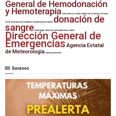
General de Hemodonación
y Hemoterapia
Convivencia
Clúster Canario de la Música
Eclipse
donación de
Solar
Animales de compañía
Contaminación marina
sangre
Backstage
atención continuada tras el parto
Dirección General de
Emergencias
Agencia Estatal
de Meteorología
Cáncer de pulmón
Sucesos