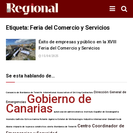
Etiqueta:
Feria del Comercio y Servicios
Éxito de empresas y público en la XVIII
Feria del Comercio y Servicios
15/04/2025
Se esta hablando de…
Dirección General de
Consorcio de Bomberos de Tenerife
International Association of Drilling Contractors
Gobierno de
Emergencias
Canarias
autorización administrativa
Instituto Español de Oceanografía
Incendio
bañista
Eólica marina flotante
Agencia Estatal de Meteorología
Industria internacional
Granadilla de
Centro Coordinador de
Abona
impacto de la pesca
condrictios
alerta
Bomberos de Tenerife