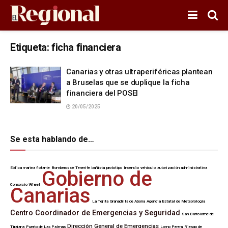
Etiqueta:
ficha financiera
Canarias y otras ultraperiféricas plantean
a Bruselas que se duplique la ficha
financiera del POSEI
20/05/2025
Se esta hablando de…
Eólica marina flotante
Bomberos de Tenerife
bañista
prototipo
Incendio
vehículo
autorización administrativa
Gobierno de
Consorcio Wheel
Canarias
La Tejita
Granadilla de Abona
Agencia Estatal de Meteorología
Centro Coordinador de Emergencias y Seguridad
San Bartolomé de
Dirección General de Emergencias
Tirajana
Puerto de Las Palmas
Lomo Perera
Riesgo de