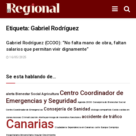
Etiqueta:
Gabriel Rodríguez
Gabriel Rodríguez (CCOO): “No falta mano de obra, faltan
salarios que permitan vivir dignamente”
16/05/2025
Se esta hablando de…
Centro Coordinador de
alerta
Bienestar Social
Agricultura
Emergencias y Seguridad
Agenda 2030
Consejería de Bienestar Social
Consejería de Sanidad
Centro Coordinador de Emergencias
diálogo compartido
Caída
caídas en
accidente de tráfico
zonas rocosas
Climatización
Alerta por riesgo de incendios forestales
Canarias
Ciudadanía
Dependencia en Canarias
calle Europa
Complejo
Hospitalario Universitario Insular
Crecimiento