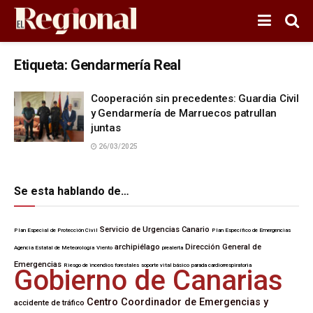
Etiqueta:
Gendarmería Real
Cooperación sin precedentes: Guardia Civil
y Gendarmería de Marruecos patrullan
juntas
26/03/2025
Se esta hablando de…
Servicio de Urgencias Canario
Plan Especial de Protección Civil
Plan Específico de Emergencias
archipiélago
Dirección General de
Agencia Estatal de Meteorología
Viento
prealerta
Emergencias
Riesgo de incendios forestales
soporte vital básico
parada cardiorrespiratoria
Gobierno de Canarias
Centro Coordinador de Emergencias y
accidente de tráfico