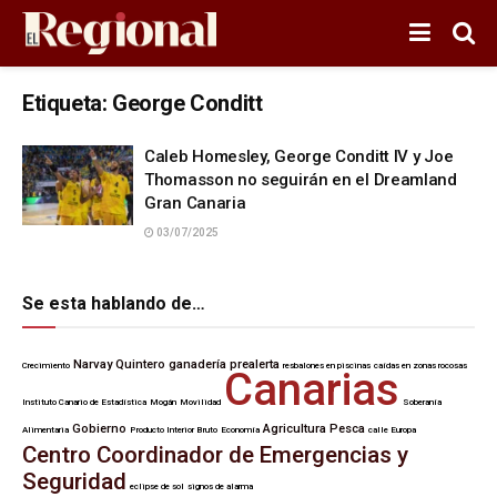
Etiqueta:
George Conditt
Caleb Homesley, George Conditt IV y Joe
Thomasson no seguirán en el Dreamland
Gran Canaria
03/07/2025
Se esta hablando de…
Narvay Quintero
ganadería
prealerta
Crecimiento
resbalones en piscinas
caídas en zonas rocosas
Canarias
Instituto Canario de Estadística
Mogán
Movilidad
Soberanía
Gobierno
Agricultura
Pesca
Alimentaria
Producto Interior Bruto
Economía
calle Europa
Centro Coordinador de Emergencias y
Seguridad
eclipse de sol
signos de alarma