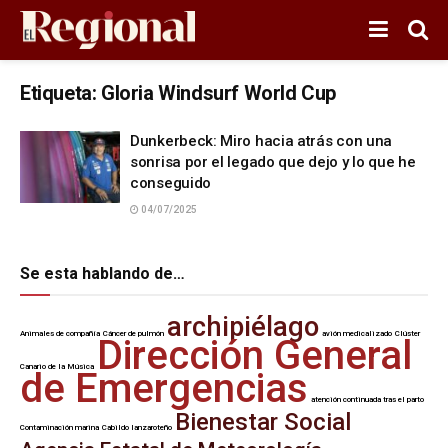
Etiqueta:
Gloria Windsurf World Cup
Dunkerbeck: Miro hacia atrás con una
sonrisa por el legado que dejo y lo que he
conseguido
04/07/2025
Se esta hablando de…
archipiélago
Animales de compañía
Cáncer de pulmón
avión medicalizado
Clúster
Dirección General
Canario de la Música
de Emergencias
atención continuada tras el parto
Bienestar Social
Contaminación marina
Cabildo lanzaroteño